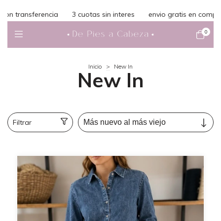
eres
envio gratis en compras superiores a $150.000
10% off c
0
Inicio
>
New In
New In
Filtrar