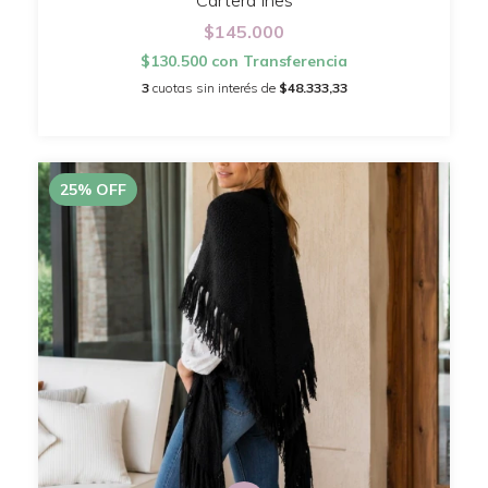
Cartera Ines
$145.000
$130.500
con
Transferencia
3
cuotas sin interés de
$48.333,33
25
%
OFF