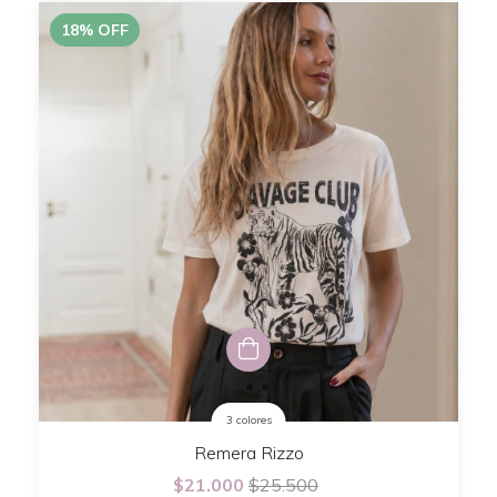
18
%
OFF
3 colores
Remera Rizzo
$21.000
$25.500