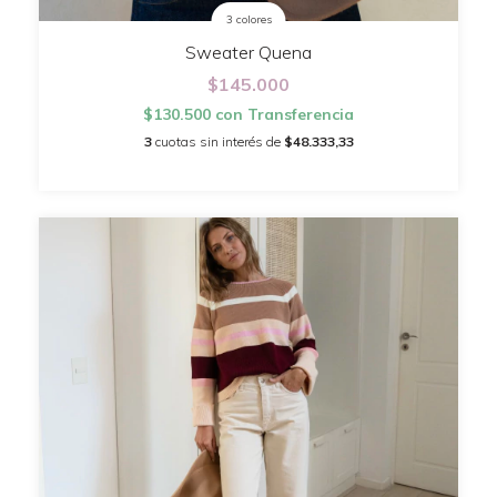
3 colores
Sweater Quena
$145.000
$130.500
con
Transferencia
3
cuotas sin interés de
$48.333,33