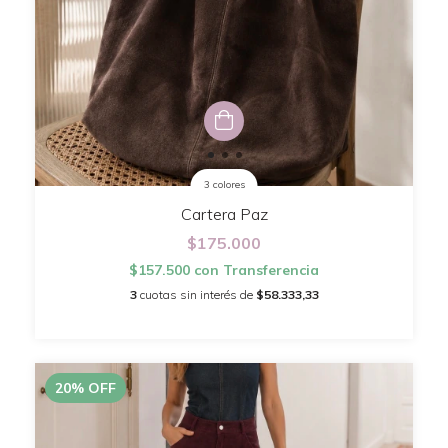
3 colores
Cartera Paz
$175.000
$157.500
con
Transferencia
3
cuotas sin interés de
$58.333,33
20
%
OFF