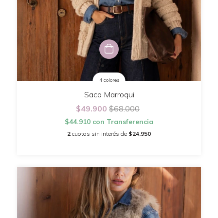
4 colores
Saco Marroqui
$49.900
$68.000
$44.910
con
Transferencia
2
cuotas sin interés de
$24.950