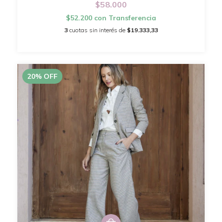
$58.000
$52.200
con
Transferencia
3
cuotas sin interés de
$19.333,33
20
%
OFF