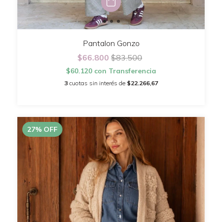
Pantalon Gonzo
$66.800
$83.500
$60.120
con
Transferencia
3
cuotas sin interés de
$22.266,67
27
%
OFF