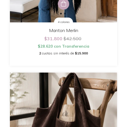
4 colores
Manton Merlin
$31.800
$42.500
$28.620
con
Transferencia
2
cuotas sin interés de
$15.900