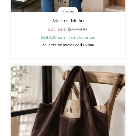
4 colores
Manton Merlin
$31.800
$42.500
$28.620
con
Transferencia
2
cuotas sin interés de
$15.900