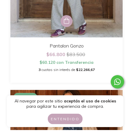
Pantalon Gonzo
$66.800
$83.500
$60.120
con
Transferencia
3
cuotas sin interés de
$22.266,67
27
%
OFF
Al navegar por este sitio
aceptás el uso de cookies
para agilizar tu experiencia de compra.
ENTENDIDO