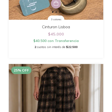
3 colores
Cinturon Lisboa
$45.000
$40.500
con
Transferencia
2
cuotas sin interés de
$22.500
25
%
OFF