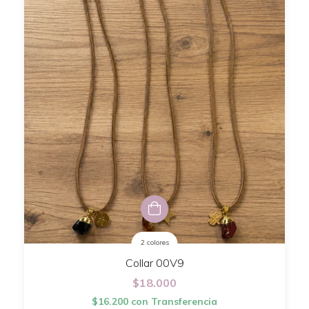
2 colores
Collar 00V9
$18.000
$16.200
con
Transferencia