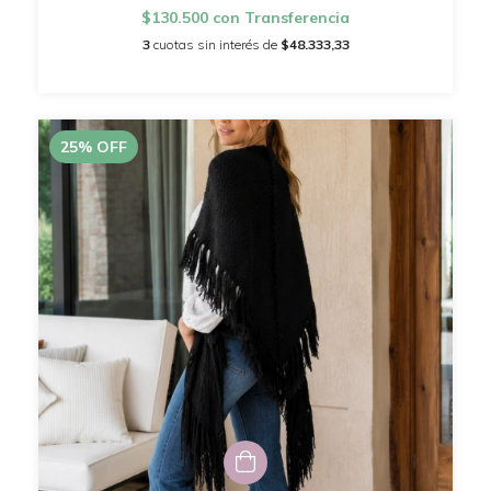
$130.500
con
Transferencia
3
cuotas sin interés de
$48.333,33
25
%
OFF