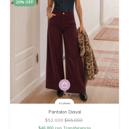
20
%
OFF
4 colores
Pantalon Diaval
$52.000
$65.000
$46.800
con
Transferencia