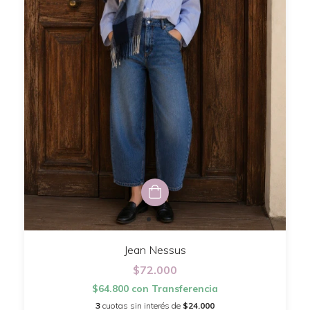
Jean Nessus
$72.000
$64.800
con
Transferencia
3
cuotas sin interés de
$24.000