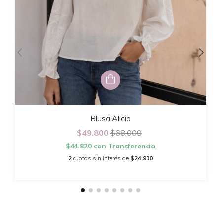
Blusa Alicia
$49.800
$68.000
$44.820
con
Transferencia
2
cuotas sin interés de
$24.900