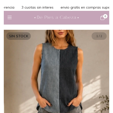
rencia
3 cuotas sin interes
envio gratis en compras superiore
0
SIN STOCK
1
/
2