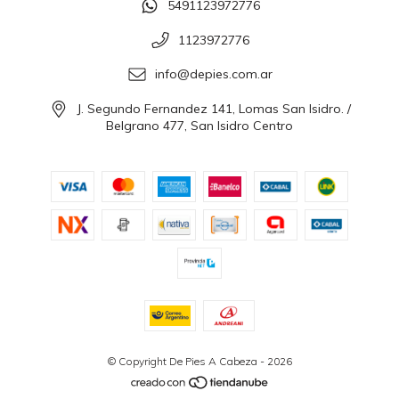
5491123972776
1123972776
info@depies.com.ar
J. Segundo Fernandez 141, Lomas San Isidro. /
Belgrano 477, San Isidro Centro
© Copyright De Pies A Cabeza - 2026