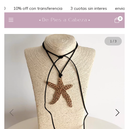
10% off con transferencia
3 cuotas sin interes
envio grat
0
1
/
3