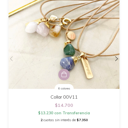
6 colores
Collar 00V11
$14.700
$13.230
con
Transferencia
2
cuotas sin interés de
$7.350