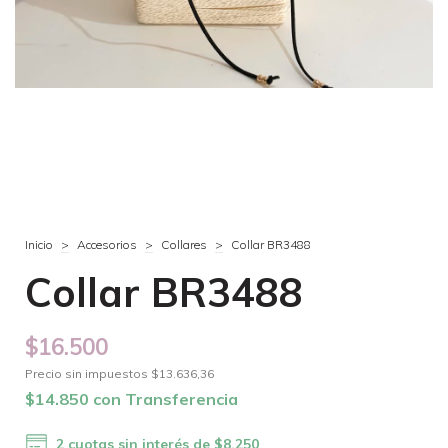
Inicio
>
Accesorios
>
Collares
>
Collar BR3488
Collar BR3488
$16.500
Precio sin impuestos
$13.636,36
$14.850
con
Transferencia
2
cuotas sin interés de
$8.250