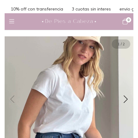
10% off con transferencia
3 cuotas sin interes
envio gratis
0
1
/
2