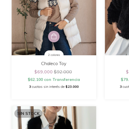
2 colores
Chaleco Toy
$69.000
$92.000
$
$62.100
con
Transferencia
$79
3
cuotas sin interés de
$23.000
3
cuot
SIN STOCK