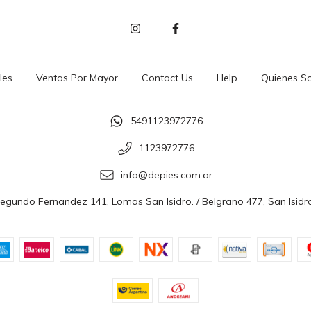
les
Ventas Por Mayor
Contact Us
Help
Quienes S
5491123972776
1123972776
info@depies.com.ar
Segundo Fernandez 141, Lomas San Isidro. / Belgrano 477, San Isidr