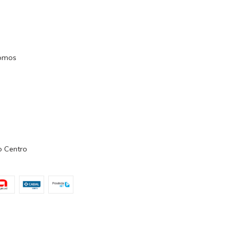
omos
o Centro