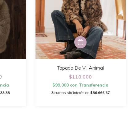
Tapado De Vil Animal
0
$110.000
ncia
$99.000
con
Transferencia
333,33
3
cuotas sin interés de
$36.666,67