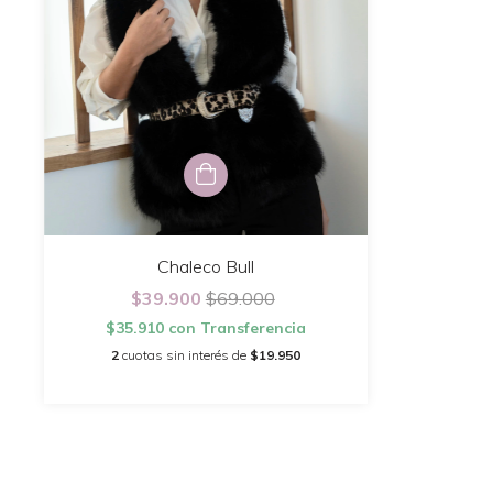
Chaleco Bull
$39.900
$69.000
$35.910
con
Transferencia
2
cuotas sin interés de
$19.950