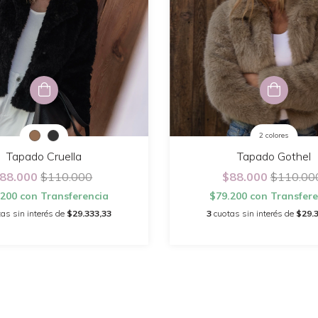
2 colores
Tapado Cruella
Tapado Gothel
88.000
$110.000
$88.000
$110.00
.200
con
Transferencia
$79.200
con
Transfere
as sin interés de
$29.333,33
3
cuotas sin interés de
$29.