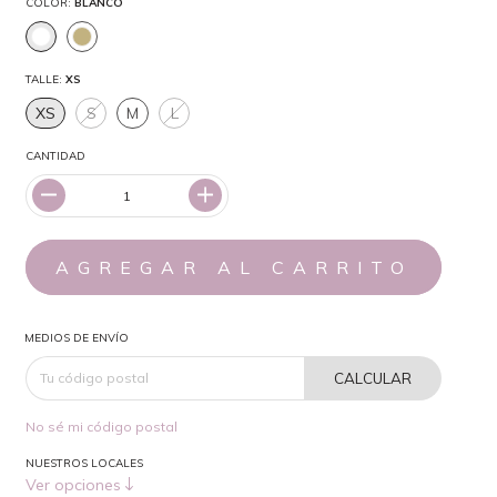
COLOR:
BLANCO
TALLE:
XS
XS
S
M
L
CANTIDAD
MEDIOS DE ENVÍO
CALCULAR
No sé mi código postal
NUESTROS LOCALES
Ver opciones