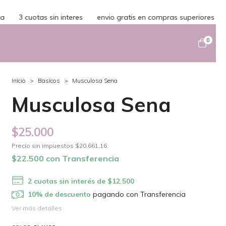
 gratis en compras superiores a $150.000
10% off con transfere
0
Inicio
>
Basicos
>
Musculosa Sena
Musculosa Sena
$25.000
Precio sin impuestos
$20.661,16
$22.500
con
Transferencia
2
cuotas sin interés de
$12.500
10% de descuento
pagando con Transferencia
Ver más detalles