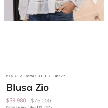
Inicio
>
SALE hasta 40% OFF
>
Blusa Zio
Blusa Zio
$59.980
$76.000
Precio sin impuestos
$49.570,25