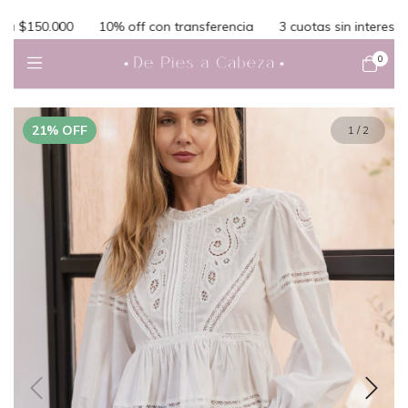
 $150.000
10% off con transferencia
3 cuotas sin interes
en
0
21
%
OFF
1
/
2