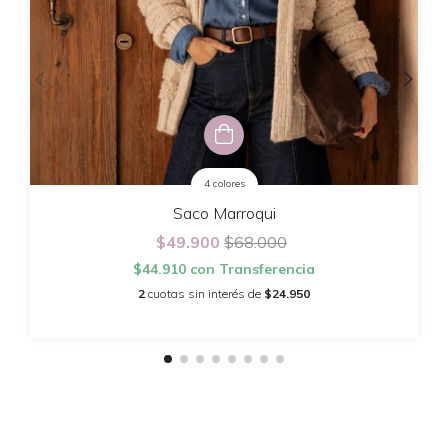
4 colores
Saco Marroqui
$49.900
$68.000
$44.910
con
Transferencia
2
cuotas sin interés de
$24.950