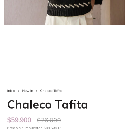
Inicio
>
New In
>
Chaleco Tafita
Chaleco Tafita
$59.900
$76.000
Precio sin impuestos
$49.504,13