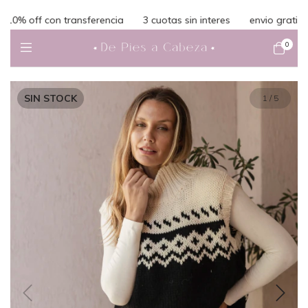
% off con transferencia
3 cuotas sin interes
envio gratis en 
0
SIN STOCK
1
/
5