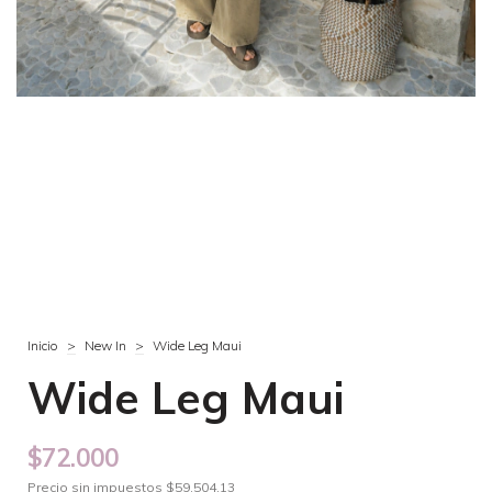
Inicio
>
New In
>
Wide Leg Maui
Wide Leg Maui
$72.000
Precio sin impuestos
$59.504,13