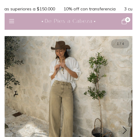
 superiores a $150.000
10% off con transferencia
3 cuotas si
0
1
/
4