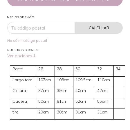
MEDIOS DE ENVÍO
CALCULAR
No sé mi código postal
NUESTROS LOCALES
Ver opciones
Parte
26
28
30
32
34
Largo total
107cm
108cm
109.5cm
110cm
Cintura
37cm
39cm
40cm
42cm
Cadera
50cm
51cm
52cm
55cm
tiro
29cm
30cm
31cm
31cm