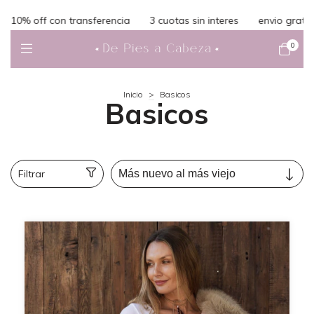
erencia
3 cuotas sin interes
envio gratis en compras superio
0
Inicio
>
Basicos
Basicos
Filtrar